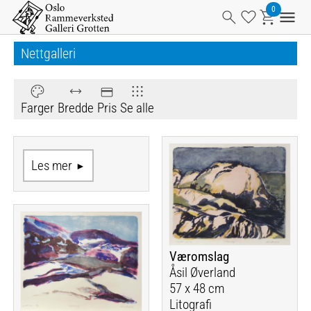
Nettgalleri
Farger
Bredde
Pris
Se alle
Les mer
Væromslag
Åsil Øverland
57 x 48 cm
Litografi